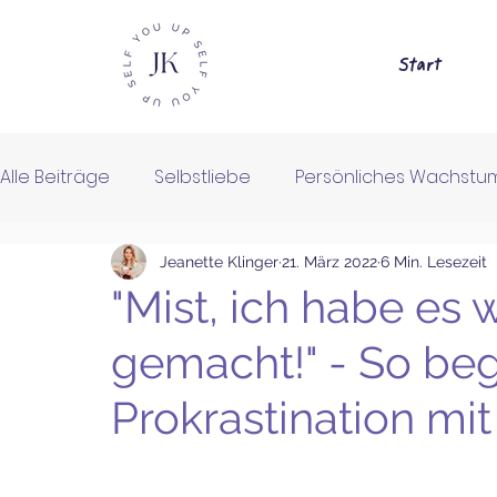
Start
Alle Beiträge
Selbstliebe
Persönliches Wachstu
Jeanette Klinger
21. März 2022
6 Min. Lesezeit
Selbstfürsorge
Journaling
Meditation
"Mist, ich habe es 
gemacht!" - So be
Prokrastination mi