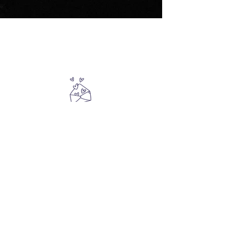
Verbinde dich mit dir -
und mit unserer Community
Melde dich für meinen kostenlosen
Love-
Letter
an und erhalte sanfte Impulse für
mehr Achtsamkeit, Selbstliebe und kreative
Selbstentdeckung.
Für dich und deinen Weg zu dir selbst.
Anmelden