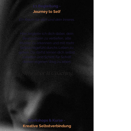
1:1 Begleitung -
Journey to Self
Ein Raum für dich und dein Inneres.
Hier begleite ich dich dabei, dein
Bewusstsein zu vertiefen, alte
Muster zu erkennen und mit mehr
Selbstmitgefühl durchs Leben zu
gehen. Du darfst lernen dich selbst
zuhalten und Schritt für Schritt
deinen eigenen Weg zu leben.
Mehr über 1:1 Coaching
Workshops & Kurse -
Kreative Selbstverbindung