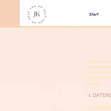
Start
Wir erheben 
Bestimmungen
unterrichten
personenbezog
.
abrufen
1. DATEN
ALLGEMEIN