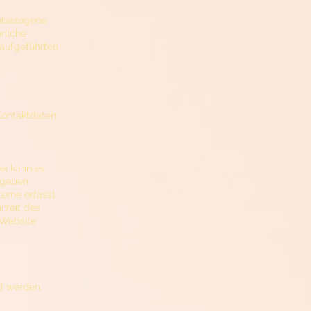
enbezogene
rliche
aufgeführten
 Kontaktdaten
ei kann es
ngeben.
eme erfasst.
rzeit des
 Website
t werden.