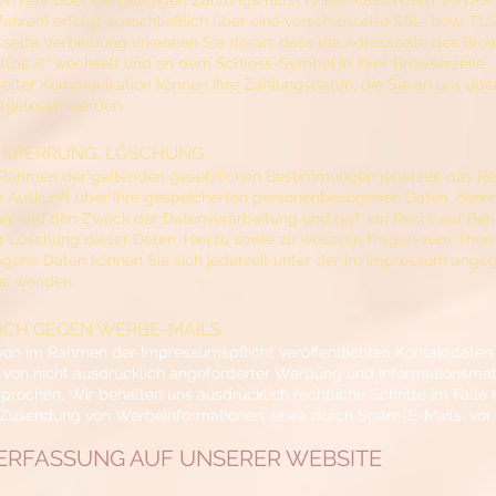
erkehr über die gängigen Zahlungsmittel (Visa/MasterCard, PayPal
rfahren) erfolgt ausschließlich über eine verschlüsselte SSL- bzw. TL
sselte Verbindung erkennen Sie daran, dass die Adresszeile des Bro
“https://” wechselt und an dem Schloss-Symbol in Ihrer Browserzeile.
selter Kommunikation können Ihre Zahlungsdaten, die Sie an uns über
itgelesen werden.
 SPERRUNG, LÖSCHUNG
 Rahmen der geltenden gesetzlichen Bestimmungen jederzeit das Re
e Auskunft über Ihre gespeicherten personenbezogenen Daten, deren
 und den Zweck der Datenverarbeitung und ggf. ein Recht auf Beri
r Löschung dieser Daten. Hierzu sowie zu weiteren Fragen zum The
gene Daten können Sie sich jederzeit unter der im Impressum ang
ns wenden.
CH GEGEN WERBE-MAILS
on im Rahmen der Impressumspflicht veröffentlichten Kontaktdaten
on nicht ausdrücklich angeforderter Werbung und Informationsmate
sprochen. Wir behalten uns ausdrücklich rechtliche Schritte im Falle 
 Zusendung von Werbeinformationen, etwa durch Spam-E-Mails, vor.
NERFASSUNG AUF UNSERER WEBSITE