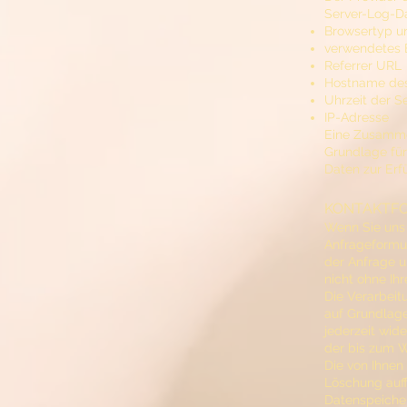
Server-Log-Da
Browsertyp u
verwendetes 
Referrer URL
Hostname des
Uhrzeit der S
IP-Adresse
Eine Zusamme
Grundlage für 
Daten zur Erf
KONTAKTF
Wenn Sie uns
Anfrageformul
der Anfrage u
nicht ohne Ihr
Die Verarbeit
auf Grundlage 
jederzeit wid
der bis zum W
Die von Ihnen
Löschung auff
Datenspeicher