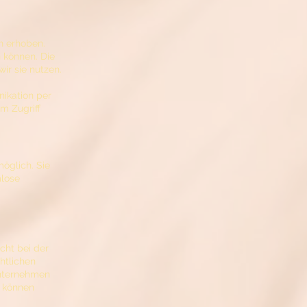
n erhoben.
 können. Die
ir sie nutzen.
nikation per
m Zugriff
öglich. Sie
mlose
cht bei der
htlichen
Unternehmen
n können