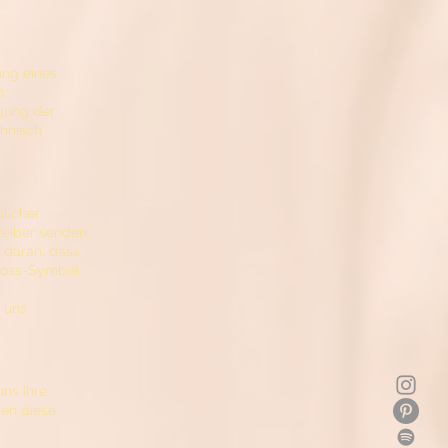
ung eines
n,
gung der
chnisch
licher
reiber senden,
 daran, dass
hloss-Symbol
n uns
uns Ihre
en diese