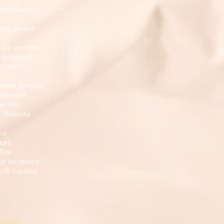
Ihrem Rechner
t
en, die auf
. Sie werden
m Endgerät
er beim
rmiert werden
lle oder
en des
er Website
zur
ion)
 Der
ur technisch
z.B. Cookies
nannten