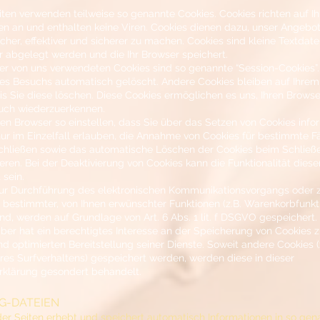
eiten verwenden teilweise so genannte Cookies. Cookies richten auf 
n an und enthalten keine Viren. Cookies dienen dazu, unser Angebo
cher, effektiver und sicherer zu machen. Cookies sind kleine Textdatei
 abgelegt werden und die Ihr Browser speichert.
er von uns verwendeten Cookies sind so genannte “Session-Cookies”
es Besuchs automatisch gelöscht. Andere Cookies bleiben auf Ihre
is Sie diese löschen. Diese Cookies ermöglichen es uns, Ihren Brows
uch wiederzuerkennen.
ren Browser so einstellen, dass Sie über das Setzen von Cookies info
ur im Einzelfall erlauben, die Annahme von Cookies für bestimmte Fä
chließen sowie das automatische Löschen der Cookies beim Schließ
ieren. Bei der Deaktivierung von Cookies kann die Funktionalität dies
 sein.
zur Durchführung des elektronischen Kommunikationsvorgangs oder 
g bestimmter, von Ihnen erwünschter Funktionen (z.B. Warenkorbfunkt
ind, werden auf Grundlage von Art. 6 Abs. 1 lit. f DSGVO gespeichert.
ber hat ein berechtigtes Interesse an der Speicherung von Cookies z
nd optimierten Bereitstellung seiner Dienste. Soweit andere Cookies (
hres Surfverhaltens) gespeichert werden, werden diese in dieser
rklärung gesondert behandelt.
G-DATEIEN
der Seiten erhebt und speichert automatisch Informationen in so ge