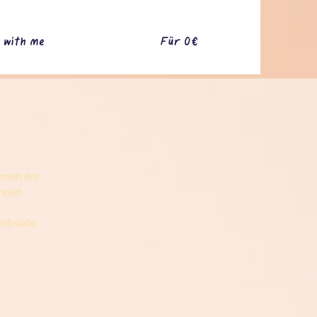
 with me
Für 0€
hmen der
enden
Webseite