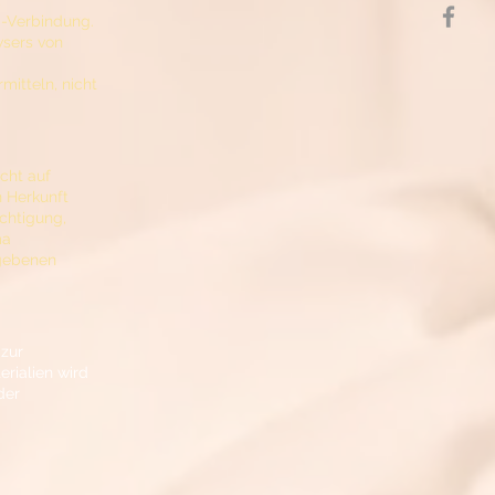
,
S-Verbindung.
wsers von
mitteln, nicht
cht auf
 Herkunft
chtigung,
ma
egebenen
 zur
rialien wird
der