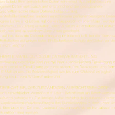
n Schutz Ihrer persönlichen Daten sehr ernst. Wir behandeln Ihre
genen Daten vertraulich und entsprechend der gesetzlichen
rschriften sowie dieser Datenschutzerklärung.
se Website benutzen, werden verschiedene personenbezogene Date
ene Daten sind Daten, mit denen Sie persönlich identifiziert werden
atenschutzerklärung erläutert, welche Daten wir erheben und wofür w
 auch, wie und zu welchem Zweck das geschieht.
rauf hin, dass die Datenübertragung im Internet (z.B. bei der Kommu
rheitslücken aufweisen kann. Ein lückenloser Schutz der Daten vor de
st nicht möglich.
IHRER EINWILLIGUNG ZUR DATENVERARBEITUNG
rarbeitungsvorgänge sind nur mit Ihrer ausdrücklichen Einwilligung m
reits erteilte Einwilligung jederzeit widerrufen. Dazu reicht eine for
r E-Mail an uns. Die Rechtmäßigkeit der bis zum Widerruf erfolgten
tung bleibt vom Widerruf unberührt.
ERECHT BEI DER ZUSTÄNDIGEN AUFSICHTSBEHÖRDE
nschutzrechtlicher Verstöße steht dem Betroffenen ein Beschwerdere
ufsichtsbehörde zu. Zuständige Aufsichtsbehörde in datenschutzrec
er Landesdatenschutzbeauftragte des Bundeslandes, in dem unser 
at. Eine Liste der Datenschutzbeauftragten sowie deren Kontaktdate
nk entnommen werden: