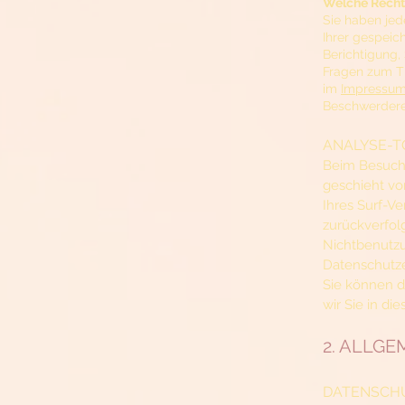
Welche Rechte
Sie haben jed
Ihrer gespeic
Berichtigung,
Fragen zum Th
im
Impressu
Beschwerderec
ANALYSE-T
Beim Besuch 
geschieht vo
Ihres Surf-Ve
zurückverfol
Nichtbenutzu
Datenschutze
Sie können d
wir Sie in di
2. ALLG
DATENSCH