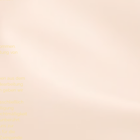
nommen.
itung von
aben aus dem
Bearbeitung
n geben wir
sschließlich
lligung
Rechtmäßigkeit
unberührt.
uns zur
 für die
. Zwingende