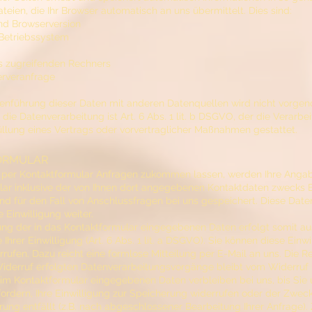
teien, die Ihr Browser automatisch an uns übermittelt. Dies sind:
nd Browserversion
Betriebssystem
 zugreifenden Rechners
erveranfrage
nführung dieser Daten mit anderen Datenquellen wird nicht vorge
die Datenverarbeitung ist Art. 6 Abs. 1 lit. b DSGVO, der die Verarbe
üllung eines Vertrags oder vorvertraglicher Maßnahmen gestattet.
ORMULAR
 per Kontaktformular Anfragen zukommen lassen, werden Ihre Ang
ar inklusive der von Ihnen dort angegebenen Kontaktdaten zwecks 
nd für den Fall von Anschlussfragen bei uns gespeichert. Diese Date
e Einwilligung weiter.
ung der in das Kontaktformular eingegebenen Daten erfolgt somit au
Ihrer Einwilligung (Art. 6 Abs. 1 lit. a DSGVO). Sie können diese Einwi
errufen. Dazu reicht eine formlose Mitteilung per E-Mail an uns. Die 
iderruf erfolgten Datenverarbeitungsvorgänge bleibt vom Widerruf 
 im Kontaktformular eingegebenen Daten verbleiben bei uns, bis Sie 
ordern, Ihre Einwilligung zur Speicherung widerrufen oder der Zweck
ung entfällt (z.B. nach abgeschlossener Bearbeitung Ihrer Anfrage)