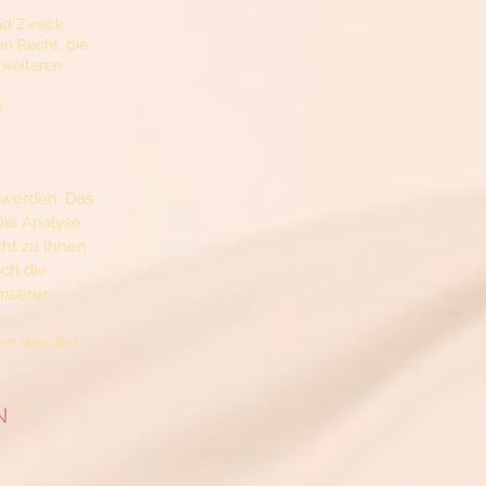
und Zweck
n Recht, die
 weiteren
n
 werden. Das
Die Analyse
cht zu Ihnen
ch die
unserer
ten werden
N