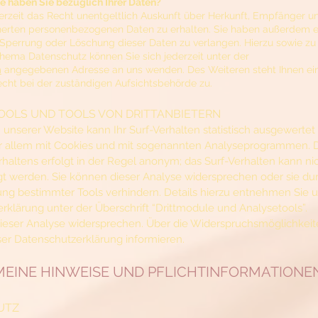
 haben Sie bezüglich Ihrer Daten?
erzeit das Recht unentgeltlich Auskunft über Herkunft, Empfänger 
herten personenbezogenen Daten zu erhalten. Sie haben außerdem ei
 Sperrung oder Löschung dieser Daten zu verlangen. Hierzu sowie zu
ema Datenschutz können Sie sich jederzeit unter der
m
angegebenen Adresse an uns wenden. Des Weiteren steht Ihnen ei
ht bei der zuständigen Aufsichtsbehörde zu.
OOLS UND TOOLS VON DRITTANBIETERN
unserer Website kann Ihr Surf-Verhalten statistisch ausgewertet
r allem mit Cookies und mit sogenannten Analyseprogrammen. 
rhaltens erfolgt in der Regel anonym; das Surf-Verhalten kann ni
gt werden. Sie können dieser Analyse widersprechen oder sie dur
ng bestimmter Tools verhindern. Details hierzu entnehmen Sie 
rklärung unter der Überschrift “Drittmodule und Analysetools”.
ieser Analyse widersprechen. Über die Widerspruchsmöglichkei
eser Datenschutzerklärung informieren.
EMEINE HINWEISE UND PFLICHTINFORMATIONE
UTZ