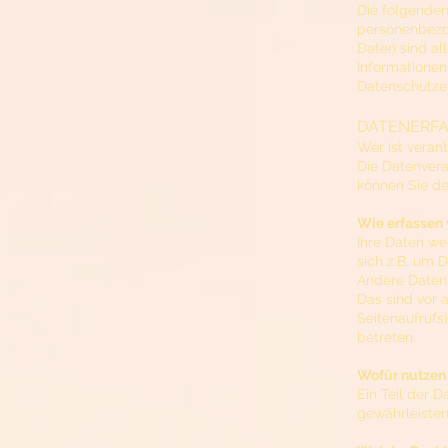
Die folgenden
personenbezo
Daten sind all
Informatione
Datenschutzer
DATENERFA
Wer ist veran
Die Datenvera
können Sie d
Wie erfassen 
Ihre Daten we
sich z.B. um 
Andere Daten
Das sind vor 
Seitenaufrufs
betreten.
Wofür nutzen 
Ein Teil der D
gewährleisten