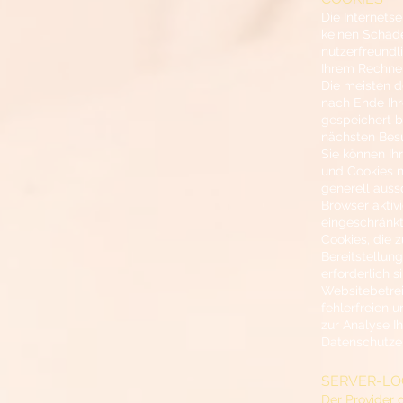
Die Internets
keinen Schade
nutzerfreundli
Ihrem Rechner
Die meisten d
nach Ende Ihr
gespeichert b
nächsten Bes
Sie können Ih
und Cookies n
generell auss
Browser aktiv
eingeschränkt
Cookies, die 
Bereitstellun
erforderlich s
Websitebetrei
fehlerfreien u
zur Analyse I
Datenschutze
SERVER-LO
Der Provider 