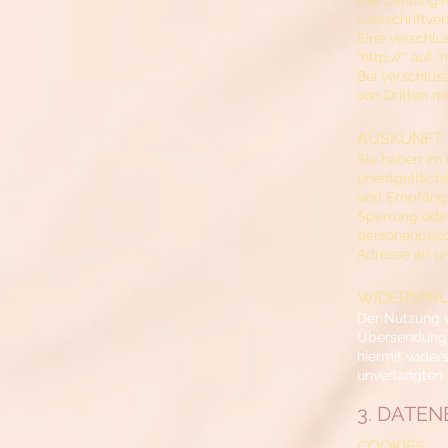
Der Zahlungsv
Lastschriftve
Eine verschlü
“http://” auf 
Bei verschlüs
von Dritten m
AUSKUNFT,
Sie haben im
unentgeltlich
und Empfänger
Sperrung ode
personenbezo
Adresse an u
WIDERSPRU
Der Nutzung v
Übersendung v
hiermit wider
unverlangten
3. DATE
COOKIES