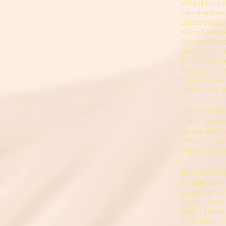
Wir nehmen de
personenbezo
Datenschutzvo
Wenn Sie die
Personenbezog
vorliegende D
Sie erläutert
Wir weisen da
E-Mail) Siche
durch Dritte i
WIDERRUF 
Viele Datenve
können eine be
Mitteilung pe
Datenverarbei
BESCHWERD
Im Falle date
zuständigen A
Fragen ist d
seinen Sitz h
folgendem Li