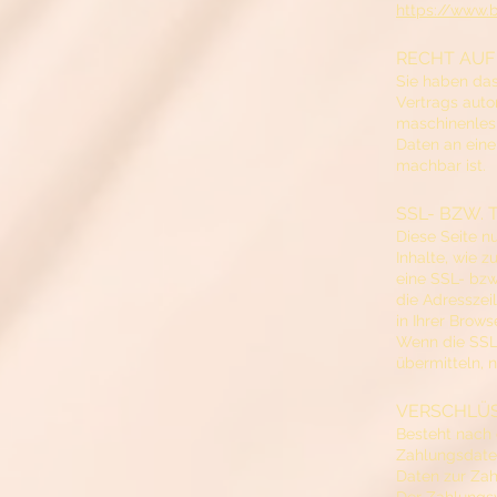
https://www.
RECHT AUF
Sie haben das 
Vertrags autom
maschinenlesb
Daten an eine
machbar ist.
SSL- BZW.
Diese Seite n
Inhalte, wie 
eine SSL- bzw
die Adresszei
in Ihrer Brows
Wenn die SSL-
übermitteln, 
VERSCHLÜS
Besteht nach 
Zahlungsdaten
Daten zur Zah