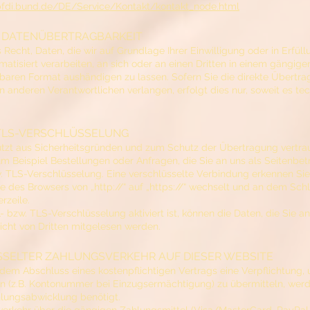
bfdi.bund.de/DE/Service/Kontakt/kontakt_node.html
 DATENÜBERTRAGBARKEIT
Recht, Daten, die wir auf Grundlage Ihrer Einwilligung oder in Erfüll
atisiert verarbeiten, an sich oder an einen Dritten in einem gängige
aren Format aushändigen zu lassen. Sofern Sie die direkte Übertra
n anderen Verantwortlichen verlangen, erfolgt dies nur, soweit es te
 TLS-VERSCHLÜSSELUNG
utzt aus Sicherheitsgründen und zum Schutz der Übertragung vertrau
zum Beispiel Bestellungen oder Anfragen, die Sie an uns als Seitenbet
. TLS-Verschlüsselung. Eine verschlüsselte Verbindung erkennen Sie
le des Browsers von „http://“ auf „https://“ wechselt und an dem Sc
erzeile.
 bzw. TLS-Verschlüsselung aktiviert ist, können die Daten, die Sie a
nicht von Dritten mitgelesen werden.
SELTER ZAHLUNGSVERKEHR AUF DIESER WEBSITE
dem Abschluss eines kostenpflichtigen Vertrags eine Verpflichtung, 
 (z.B. Kontonummer bei Einzugsermächtigung) zu übermitteln, werd
lungsabwicklung benötigt.