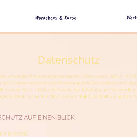
Workshops & Kurse
Work
Datenschutz
und verwenden Ihre personenbezogenen Daten ausschließlich im Ra
 des Datenschutzrechts der Bundesrepublik Deutschland. Im Folg
 wir Sie über Art, Umfang und Zwecke der Erhebung und Verwendung
ener Daten. Sie können diese Unterrichtung jederzeit auf unserer 
SCHUTZ AUF EINEN BLICK
E HINWEISE