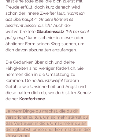
hast eine tolle Idee, die dich zuerst mit 
Freude erfüllt, doch kurz danach wird 
schon der innere Zweifler laut. 
"Kann ich 
das überhaupt?"
, 
"Andere können es 
bestimmt besser als ich."
 Auch der 
weitverbreitete 
Glaubenssatz
"Ich bin nicht 
gut genug."
 kann sich hier in dieser oder 
ähnlicher Form seinen Weg suchen, um 
dich davon abzuhalten anzufangen. 
Die Gedanken über dich und deine 
Fähigkeiten sind weniger förderlich. Sie 
hemmen dich in die Umsetzung zu 
kommen. Deine 
Selbstzweifel
 fördern 
Gefühle wie Unsicherheit und Angst und 
diese halten dich da, wo du bist. Im Schutz 
deiner 
Komfortzone.
Je mehr Dinge du machst, die du dir 
versprichst zu tun, um so mehr stärkst du 
das Vertrauen in dich. Umso mehr du an 
dich glaubst, umso eher kommst du in die 
Umsetzung.