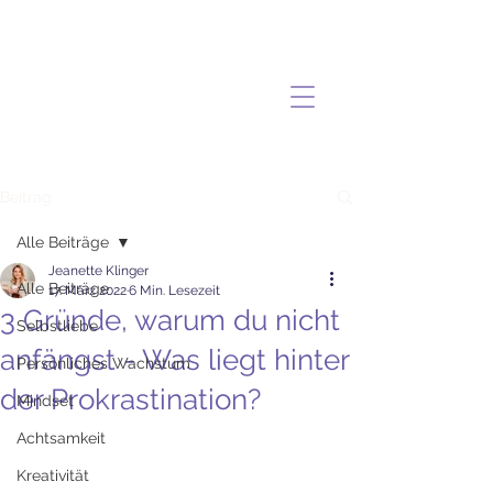
Beitrag
Alle Beiträge
Jeanette Klinger
Alle Beiträge
17. März 2022
6 Min. Lesezeit
3 Gründe, warum du nicht
Selbstliebe
anfängst - Was liegt hinter
Persönliches Wachstum
der Prokrastination?
Mindset
Achtsamkeit
Kreativität