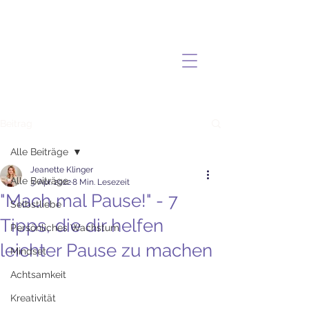
Beitrag
Alle Beiträge
Jeanette Klinger
Alle Beiträge
3. Apr. 2022
8 Min. Lesezeit
"Mach mal Pause!" - 7
Selbstliebe
Tipps, die dir helfen
Persönliches Wachstum
leichter Pause zu machen
Mindset
Achtsamkeit
Kreativität